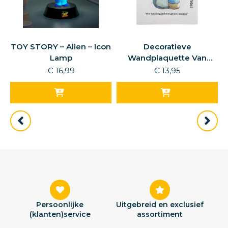
TOY STORY – Alien – Icon
Decoratieve
–
Lamp
Wandplaquette Van
Mevrouw Konijn en Peter
€
16,99
€
13,95
Persoonlijke
Uitgebreid en exclusief
(klanten)service
assortiment