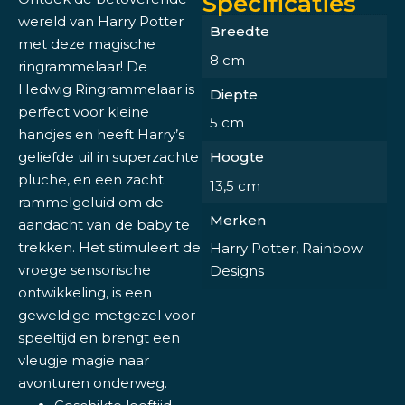
Specificaties
wereld van Harry Potter
Breedte
met deze magische
8 cm
ringrammelaar! De
Hedwig Ringrammelaar is
Diepte
perfect voor kleine
5 cm
handjes en heeft Harry’s
geliefde uil in superzachte
Hoogte
pluche, en een zacht
13,5 cm
rammelgeluid om de
Merken
aandacht van de baby te
trekken. Het stimuleert de
Harry Potter, Rainbow
vroege sensorische
Designs
ontwikkeling, is een
geweldige metgezel voor
speeltijd en brengt een
vleugje magie naar
avonturen onderweg.