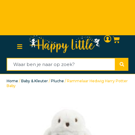
Persoonlijke (klanten)service
Home
/
Baby & Kleuter
/
Pluche
/ Rammelaar Hedwig Harry Potter
Baby