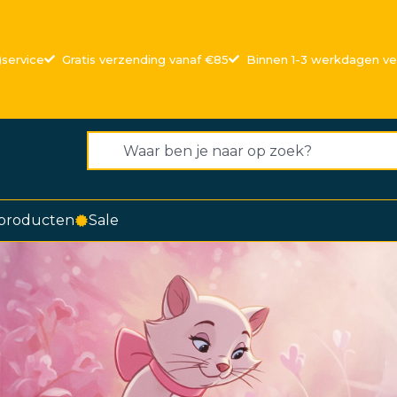
)service
Gratis verzending vanaf €85
Binnen 1-3 werkdagen v
producten
Sale