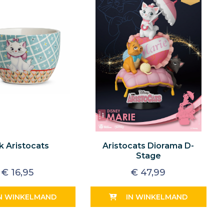
 Aristocats
Aristocats Diorama D-
Stage
€
16,95
€
47,99
N WINKELMAND
IN WINKELMAND