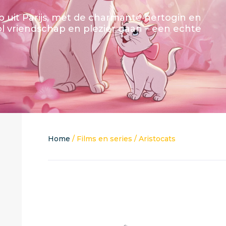
ep uit Parijs, met de charmante hertogin en
ol vriendschap en plezier gaan – een echte
Home
/ Films en series / Aristocats