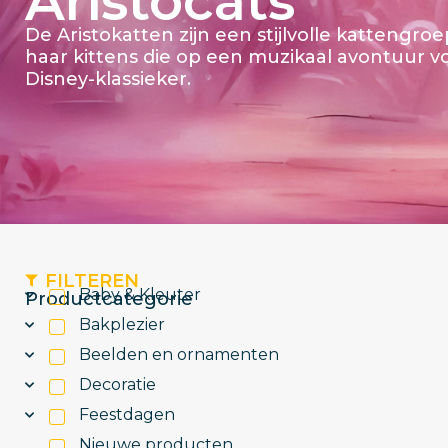
Aristocats
De Aristokatten zijn een stijlvolle kattengro
haar kittens die op een muzikaal avontuur v
Disney-klassieker.
FILTEREN
Baby & Kleuter
Productcategorie
Bakplezier
Beelden en ornamenten
Decoratie
Feestdagen
Nieuwe producten