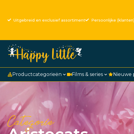
Uitgebreid en exclusief assortiment
Persoonlijke (klanten
Productcategorieën
Films & series
Nieuwe 
Categorie