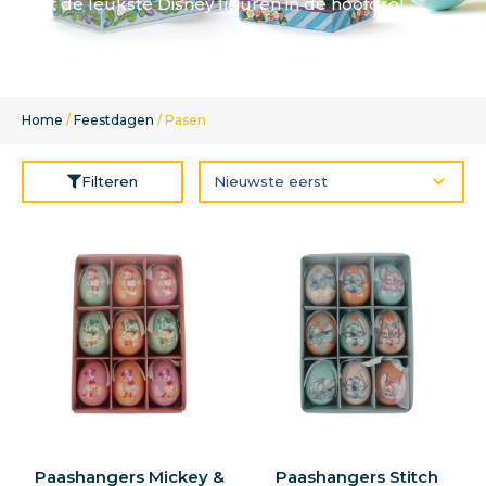
met de leukste Disney figuren in de hoofdrol.
Home
/
Feestdagen
/ Pasen
Filteren
Paashangers Mickey &
Paashangers Stitch