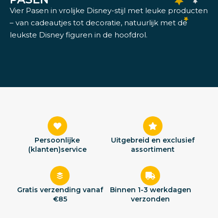
Vier Pasen in vrolijke Disney-stijl met leuke producten
– van cadeautjes tot decoratie, natuurlijk met de
leukste Disney figuren in de hoofdrol.
Persoonlijke
Uitgebreid en exclusief
(klanten)service
assortiment
Gratis verzending vanaf
Binnen 1-3 werkdagen
€85
verzonden