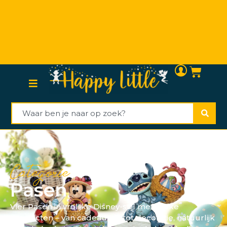
Persoonlijke (klanten)service
Categorie
Pasen
Vier Pasen in vrolijke Disney-stijl met leuke
producten – van cadeautjes tot decoratie, natuurlijk