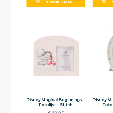
IN WINKELMAND
I
Disney Magical Beginnings –
Disney Ma
Fotolijst – Stitch
Fotol
S