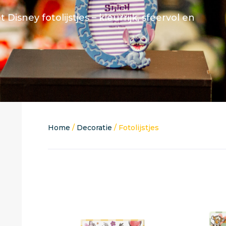
Disney fotolijstjes – kleurrijk, sfeervol en
Home
/
Decoratie
/ Fotolijstjes