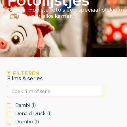
Fotolijstjes
Geef je mooiste foto’s een speciaal plekje met 
perfect voor elke kamer.
FILTEREN
Films & series
Bambi
(
1
)
Donald Duck
(
1
)
Dumbo
(
1
)