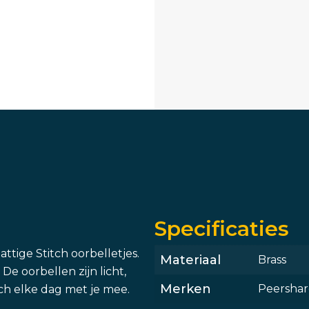
Specificaties
ttige Stitch oorbelletjes.
Materiaal
Brass
De oorbellen zijn licht,
Merken
Peersha
ch elke dag met je mee.