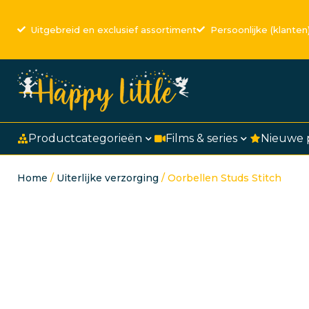
Uitgebreid en exclusief assortiment
Persoonlijke (klanten
Productcategorieën
Films & series
Nieuwe 
Home
/
Uiterlijke verzorging
/ Oorbellen Studs Stitch