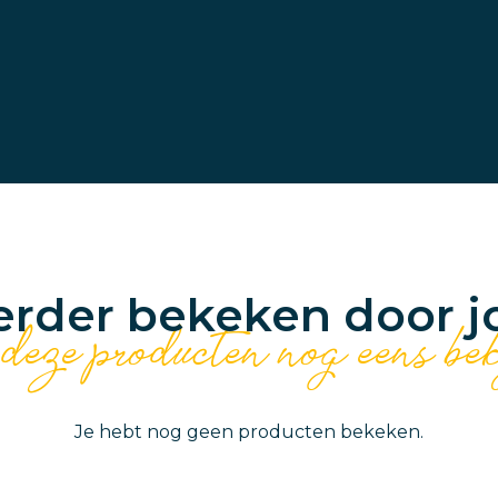
erder bekeken door j
 deze producten nog eens be
Je hebt nog geen producten bekeken.