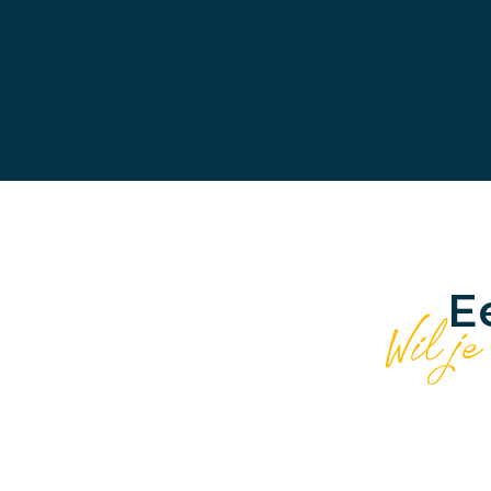
E
Wil je