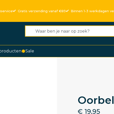
)service
Gratis verzending vanaf €85
Binnen 1-3 werkdagen v
producten
Sale
Oorbel
€
19,95