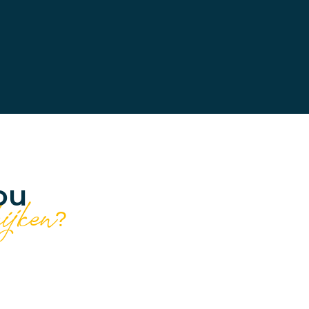
ou
kijken?