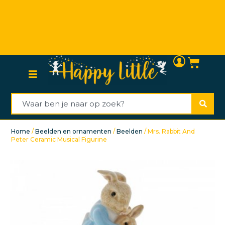
Persoonlijke (klanten)service
Home
/
Beelden en ornamenten
/
Beelden
/ Mrs. Rabbit And
Peter Ceramic Musical Figurine