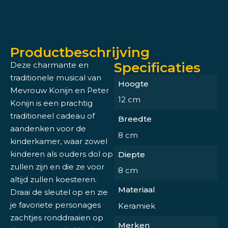
Productbeschrijving
Specificaties
Deze charmante en
traditionele musical van
Hoogte
Mevrouw Konijn en Peter
12 cm
Konijn is een prachtig
traditioneel cadeau of
Breedte
aandenken voor de
8 cm
kinderkamer, waar zowel
kinderen als ouders dol op
Diepte
zullen zijn en die ze voor
8 cm
altijd zullen koesteren.
Materiaal
Draai de sleutel op en zie
je favoriete personages
Keramiek
zachtjes ronddraaien op
Merken