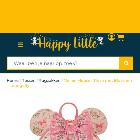
Persoonlijke (klanten)service
Home
/
Tassen
/
Rugzakken
/ Minnie Mouse – Roze met Bloemen
– Loungefly