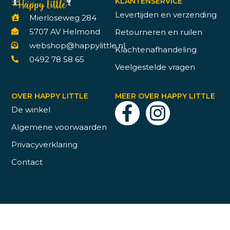
KLANTENSERVICE
Levertijden en verzending
Mierloseweg 284
5707 AV Helmond
Retourneren en ruilen
webshop@happylittle.nl
Klachtenafhandeling
0492 78 58 65
Veelgestelde vragen
OVER HAPPY LITTLE
MEER OVER HAPPY LITTLE
De winkel
Algemene voorwaarden
Privacyverklaring
Contact
© 2026 Happy Little | Website door
Whoesj creative studio