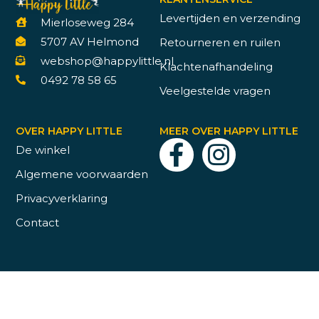
Levertijden en verzending
Mierloseweg 284
5707 AV Helmond
Retourneren en ruilen
webshop@happylittle.nl
Klachtenafhandeling
0492 78 58 65
Veelgestelde vragen
OVER HAPPY LITTLE
MEER OVER HAPPY LITTLE
De winkel
Algemene voorwaarden
Privacyverklaring
Contact
© 2026 Happy Little | Website door
Whoesj creative studio