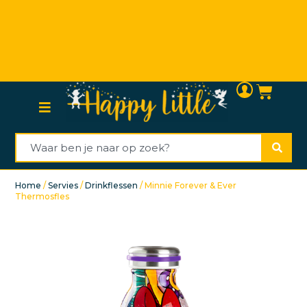
Persoonlijke (klanten)service
Home
/
Servies
/
Drinkflessen
/ Minnie Forever & Ever
Thermosfles