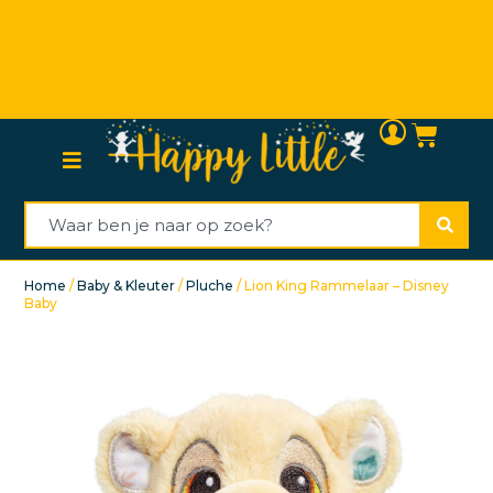
Persoonlijke (klanten)service
Home
/
Baby & Kleuter
/
Pluche
/ Lion King Rammelaar – Disney
Baby