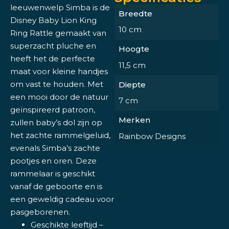
leeuwenwelp Simba is de
Breedte
Disney Baby Lion King
10 cm
Ring Rattle gemaakt van
superzacht pluche en
Hoogte
heeft het de perfecte
11,5 cm
maat voor kleine handjes
om vast te houden. Met
Diepte
een mooi door de natuur
7 cm
geïnspireerd patroon,
Merken
zullen baby’s dol zijn op
het zachte rammelgeluid,
Rainbow Designs
evenals Simba’s zachte
pootjes en oren. Deze
rammelaar is geschikt
vanaf de geboorte en is
een geweldig cadeau voor
pasgeborenen.
Geschikte leeftijd –