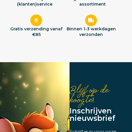
(klanten)service
assortiment
Gratis verzending vanaf
Binnen 1-3 werkdagen
€85
verzonden
Blijf op de
hoogte!
Inschrijven
nieuwsbrief
Schrijf je in voor onze