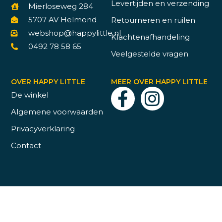
Levertijden en verzending
Mierloseweg 284
5707 AV Helmond
Retourneren en ruilen
webshop@happylittle.nl
Klachtenafhandeling
0492 78 58 65
Veelgestelde vragen
OVER HAPPY LITTLE
MEER OVER HAPPY LITTLE
De winkel
Algemene voorwaarden
Privacyverklaring
Contact
© 2026 Happy Little | Website door
Whoesj creative studio