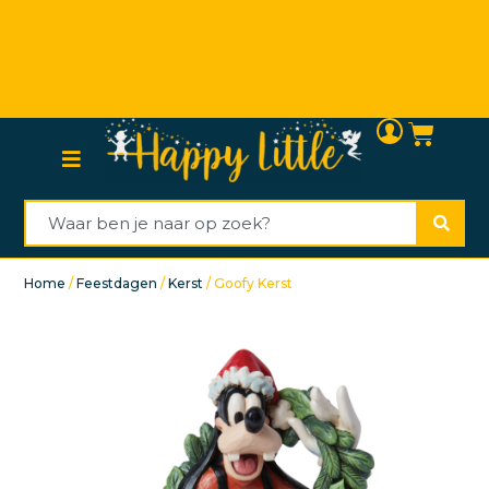
Persoonlijke (klanten)service
Home
/
Feestdagen
/
Kerst
/ Goofy Kerst