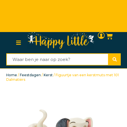
Persoonlijke (klanten)service
Home
/
Feestdagen
/
Kerst
/ Figuurtje van een kerstmuts met 101
Dalmatiërs