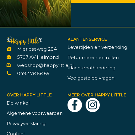
KLANTENSERVICE
Levertijden en verzending
Mierloseweg 284
5707 AV Helmond
Retourneren en ruilen
webshop@happylittle.nl
Klachtenafhandeling
0492 78 58 65
Veelgestelde vragen
OVER HAPPY LITTLE
MEER OVER HAPPY LITTLE
De winkel
Algemene voorwaarden
Privacyverklaring
Contact