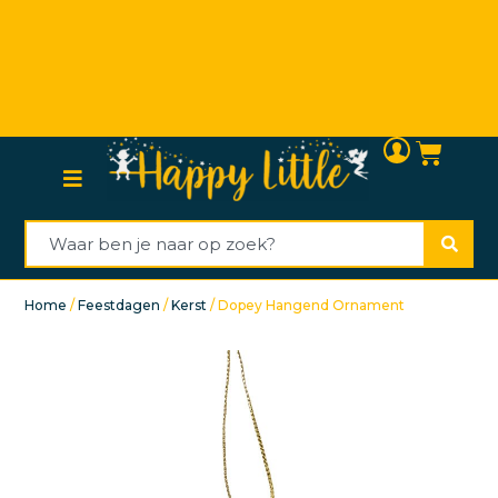
Persoonlijke (klanten)service
Home
/
Feestdagen
/
Kerst
/ Dopey Hangend Ornament