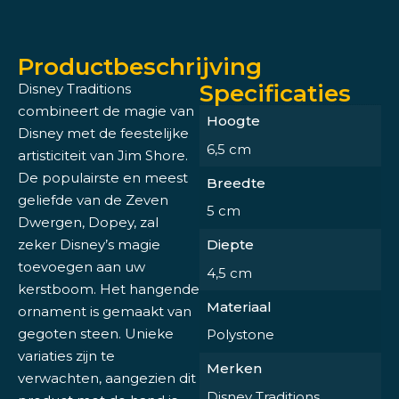
Productbeschrijving
Specificaties
Disney Traditions
combineert de magie van
Hoogte
Disney met de feestelijke
6,5 cm
artisticiteit van Jim Shore.
De populairste en meest
Breedte
geliefde van de Zeven
5 cm
Dwergen, Dopey, zal
zeker Disney’s magie
Diepte
toevoegen aan uw
4,5 cm
kerstboom. Het hangende
Materiaal
ornament is gemaakt van
gegoten steen. Unieke
Polystone
variaties zijn te
Merken
verwachten, aangezien dit
Disney Traditions