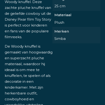
Woody knuffel. Deze
25 cm
zachte pluche knuffel van
de geliefde cowboy uit de
Materiaal
Disney Pixar film Toy Story
Plush
is perfect voor kinderen
en fans van de populaire
Merken
filmreeks.
Simba
De Woody knuffel is
gemaakt van hoogwaardig
en superzacht pluche
materiaal, waardoor hij
ideaal is om mee te
knuffelen, te spelen of als
decoratie in een
kinderkamer. Met zijn
herkenbare outfit,
cowboyhoed en
vriendelijke uitstraling