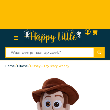
Persoonlijke (klanten)service
Home
/
Pluche
/ Disney – Toy Story Woody