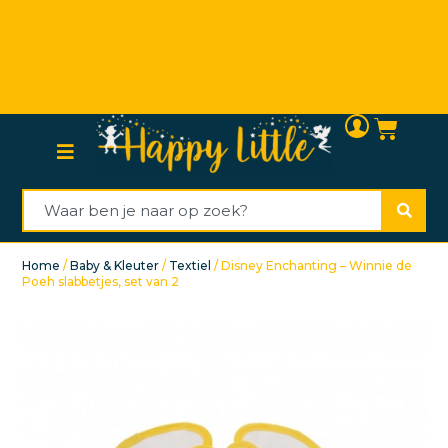
Persoonlijke (klanten)service
Home
/
Baby & Kleuter
/
Textiel
/ Disney Enchanting – Winnie de
Poeh slabbetjes, set van 2