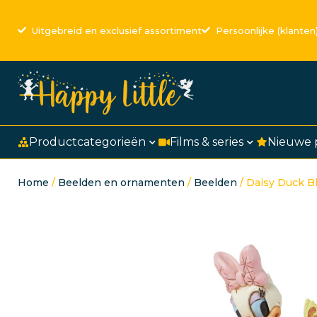
Uitgebreid en exclusief assortiment
Persoonlijke (klanten
Productcategorieën
Films & series
Nieuwe 
Home
/
Beelden en ornamenten
/
Beelden
/ Daisy Duck B