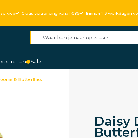
)service
Gratis verzending vanaf €85
Binnen 1-3 werkdagen v
producten
Sale
looms & Butterflies
Daisy 
Butterf