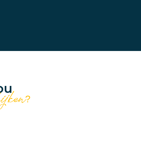
ou
kijken?