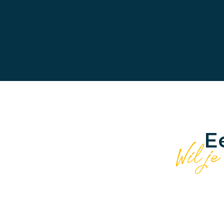
E
Wil je