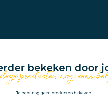
erder bekeken door j
 deze producten nog eens be
Je hebt nog geen producten bekeken.