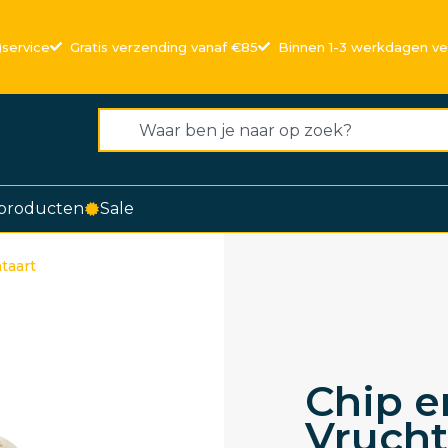
)service
Gratis verzending vanaf €85
Binnen 1-3 werkdagen v
producten
Sale
taart
Chip e
Vrucht