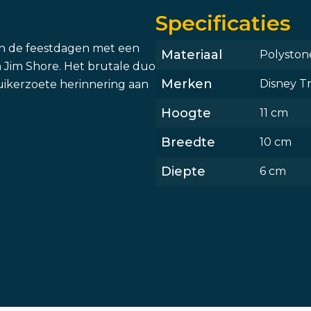
Specificaties
n de feestdagen met een
Materiaal
Polyston
n Jim Shore. Het brutale duo
Merken
Disney Tr
suikerzoete herinnering aan
Hoogte
11 cm
Breedte
10 cm
Diepte
6 cm