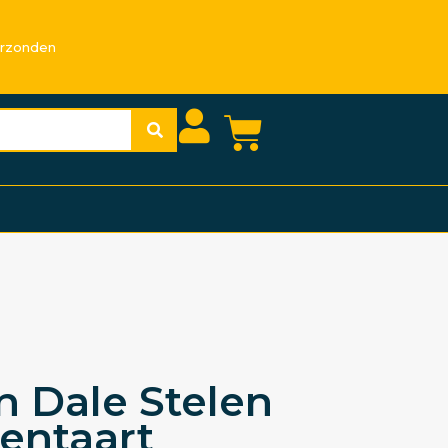
erzonden
n Dale Stelen
entaart