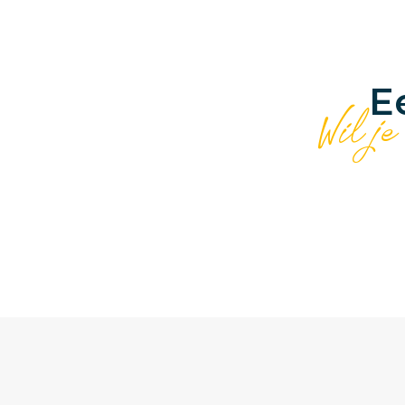
E
Wil je