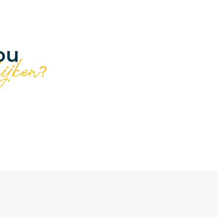
ou
kijken?