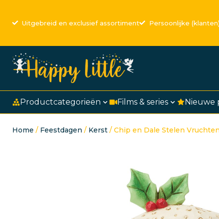
Uitgebreid en exclusief assortiment
Persoonlijke (klanten
Productcategorieën
Films & series
Nieuwe 
Home
/
Feestdagen
/
Kerst
/ Chip en Dale Stelen Vruchten