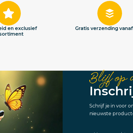
id en exclusief
Gratis verzending vana
sortiment
Blijf op 
Inschr
Schrijf je in voor
nieuwste producte