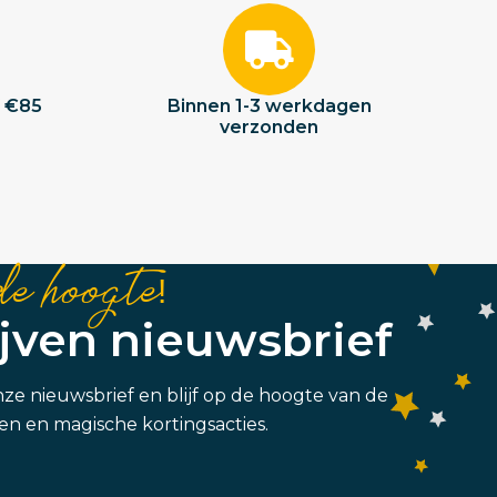
f €85
Binnen 1-3 werkdagen
verzonden
de hoogte!
ijven nieuwsbrief
 onze nieuwsbrief en blijf op de hoogte van de
n en magische kortingsacties.