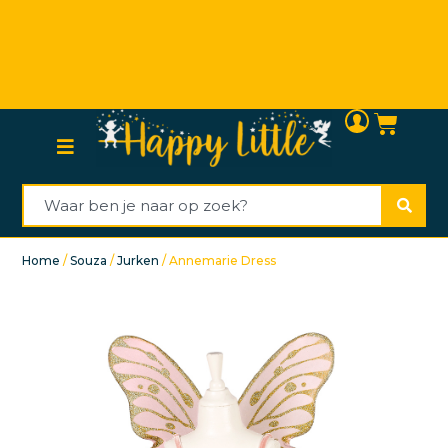
Persoonlijke (klanten)service
Home
/
Souza
/
Jurken
/ Annemarie Dress