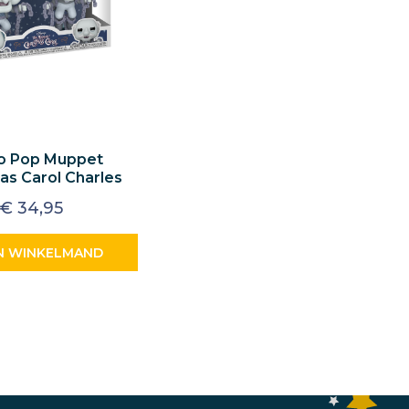
o Pop Muppet
as Carol Charles
 Marley Brothers
€
34,95
N WINKELMAND