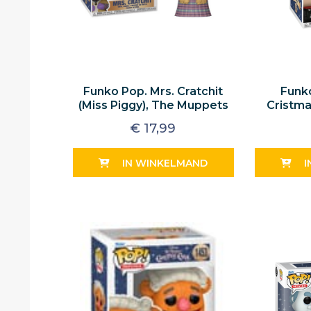
Funko Pop. Mrs. Cratchit
Funk
(Miss Piggy), The Muppets
Cristma
Christmas Carol
€
17,99
IN WINKELMAND
I