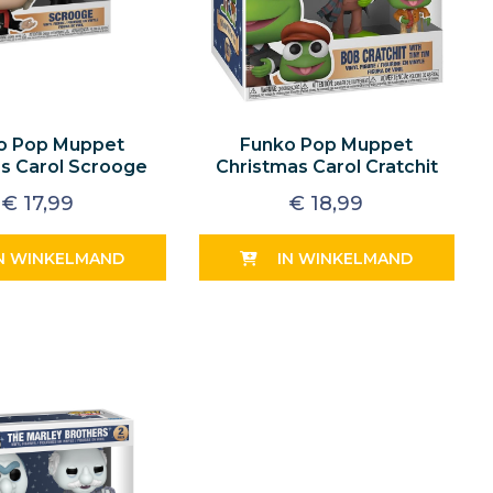
o Pop Muppet
Funko Pop Muppet
s Carol Scrooge
Christmas Carol Cratchit
With Tiny Tim
€
17,99
€
18,99
N WINKELMAND
IN WINKELMAND