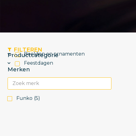
FILTEREN
Beelden en ornamenten
Productcategorie
Feestdagen
Merken
Funko
(
5
)