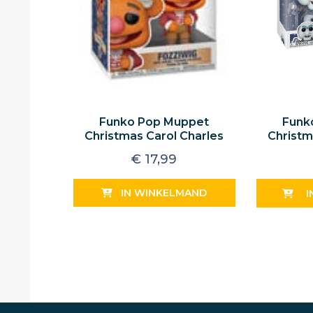
Funko Pop Muppet
Funk
Christmas Carol Charles
Christm
Dickens Fozziwig
Dickens
€
17,99
IN WINKELMAND
I